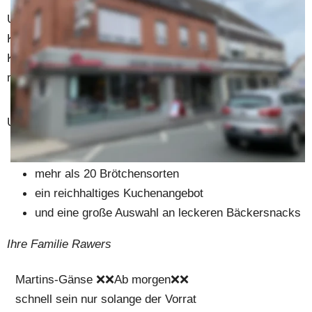
Unsere konsequente Produktqualität und individuelle 
Kundenorientierung, ist das Ergebnis einer geschickten 
Kombination aus traditioneller Handwerkskunst und 
modernen Produktionsmethoden.
Unsere Produktvielfalt umfasst
über 30 verschiedene Brotspezialitäten
mehr als 20 Brötchensorten
ein reichhaltiges Kuchenangebot
und eine große Auswahl an leckeren Bäckersnacks
Ihre Familie Rawers
Martins-Gänse ❌❌Ab morgen❌❌
schnell sein nur solange der Vorrat